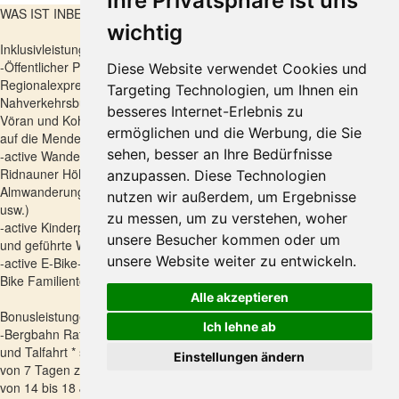
Ihre Privatsphäre ist uns
WAS IST INBEGRIFFEN?
wichtig
Inklusivleistungen:
-Öffentlicher Personennahverkehr (alle Regional- und
Diese Website verwendet Cookies und
Regionalexpresszüge innerhalb Südtirols sowie bis Trient, die
Targeting Technologien, um Ihnen ein
Nahverkehrsbusse, die Seilbahnen nach Ritten, Meransen, Mölten,
besseres Internet-Erlebnis zu
Vöran und Kohlern, die Rittner Schmalspurbahn und die Standseilbahn
ermöglichen und die Werbung, die Sie
auf die Mendel, das PostAuto zwischen Mals und Müstair/CH)
sehen, besser an Ihre Bedürfnisse
-active Wanderprogramm (z.B. geführte Wanderung auf dem
Ridnauner Höhenweg, Panoramawanderung Platschjoch,
anzupassen. Diese Technologien
Almwanderung A-Z, Sonnenaufgangswanderung auf dem Jaufenpass
nutzen wir außerdem, um Ergebnisse
usw.)
zu messen, um zu verstehen, woher
-active Kinderprogramm (z.B. Abenteuerklettern, Joghurtschatzsuche
unsere Besucher kommen oder um
und geführte Wanderung für Families & Kids)
unsere Website weiter zu entwickeln.
-active E-Bike-Touren (geführte E-Bike Almentour im Ridnauntal, E-
Bike Familientour Pfeifer Huisele, E-Bike Panoramatour Platschjoch)
Alle akzeptieren
Bonusleistungen:
Ich lehne ab
-Bergbahn Ratschings-Jaufen Vorteilspreis auf Einzelfahrten, Berg-
und Talfahrt * sowie Sonderkarte für 3 Berg- und Talfahrten innerhalb
Einstellungen ändern
von 7 Tagen zum Preis von 39,00 € (Kinder bis 14 Jahren frei, Kinder
von 14 bis 18 Jahren 28,00 €)