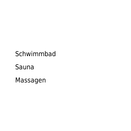
Privacy
Schwimmbad
Sauna
Massagen
ZIMMER & PREISE