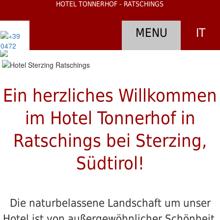
HOTEL TONNERHOF - RATSCHINGS
MENU
IT
1
2
3
4
5
6
7
8
Der
Tonnerhof
360°
Ein herzliches Willkommen
Panorama
im Hotel Tonnerhof in
Ambiente
Ratschings bei Sterzing,
Südtirol!
Restaurant
Hotel
Geschichte
Die naturbelassene Landschaft um unser
Hotel ist von außergewöhnlicher Schönheit.