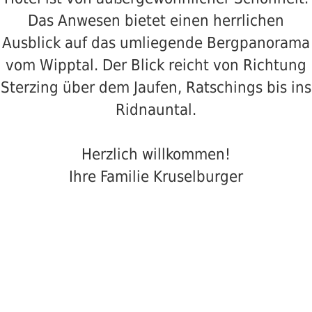
Schwimmbad
Das Anwesen bietet einen herrlichen
Ausblick auf das umliegende Bergpanorama
Sauna
vom Wipptal. Der Blick reicht von Richtung
Sterzing über dem Jaufen, Ratschings bis ins
Massagen
Ridnauntal.
Zimmer
Herzlich willkommen!
&
Ihre Familie Kruselburger
Preise
DER TONNERHOF
Angebote
Sommer